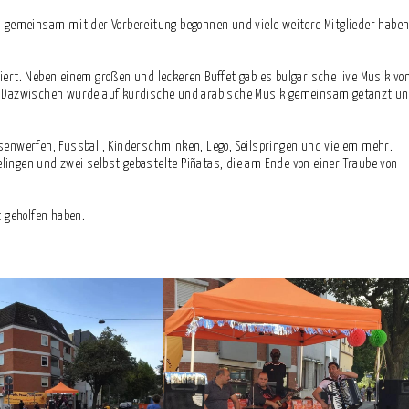
gemeinsam mit der Vorbereitung begonnen und viele weitere Mitglieder habe
rt. Neben einem großen und leckeren Buffet gab es bulgarische live Musik vo
 Dazwischen wurde auf kurdische und arabische Musik gemeinsam getanzt u
osenwerfen, Fussball, Kinderschminken, Lego, Seilspringen und vielem mehr.
lingen und zwei selbst gebastelte Piñatas, die am Ende von einer Traube von
t geholfen haben.