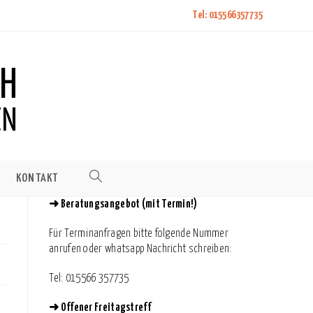
Tel: 015566357735
KONTAKT
WEBSITE-
➜
Beratungsangebot (mit Termin!)
SUCHE
Für Terminanfragen bitte folgende Nummer
anrufen oder whatsapp Nachricht schreiben:
UMSCHALTEN
⁨Tel: 015566 357735
➜
Offener Freitagstreff