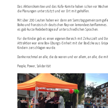
Das Aktionskomitee und das Küfa-Komite haben schon vor Wochen 
die Planungen unterstützt und vor Ort mit geholfen.
Mit über 200 Leuten haben wir dann am Samstag gemeinsam gefeie
Boiko und französisch-deutschen Rap von lemondeestenflammes.
es gab kurze Redebeiträge auf unterschiedlichen Sprachen.
Für die Kinder gab es einen eigenen Bereich mit Zirkuszelt und D
Attraktion war eine Box-Übungs-Einheit mit der BoxEcke aus Gröpe
Kindern zerschlagen wurde.
Danke nochmal an alle, die da waren und vor allem, an alle, die mi
People, Power, Solidarität