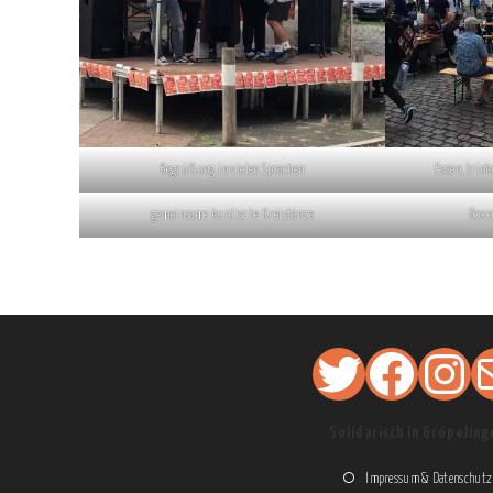
Begrüßung in vielen Sprachen
Essen, trin
gemeinsame kurdische Kreistänze
Boxe
Twitter
Facebook
Instagram
Mail
Solidarisch in Gröpeling
Impressum & Datenschutz