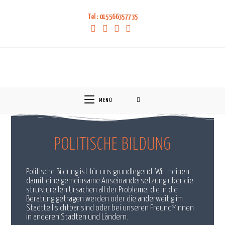
Tel: 015566357735
MENÜ
POLITISCHE BILDUNG
Politische Bildung ist für uns grundlegend. Wir meinen
damit eine gemeinsame Auseinandersetzung über die
strukturellen Ursachen all der Probleme, die in die
Beratung getragen werden oder die anderweitig im
Stadtteil sichtbar sind oder bei unseren Freund*innen
in anderen Städten und Ländern.