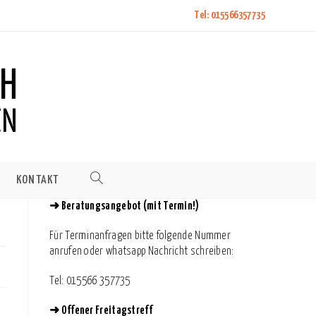
Tel: 015566357735
KONTAKT
WEBSITE-
➜
Beratungsangebot (mit Termin!)
SUCHE
Für Terminanfragen bitte folgende Nummer
anrufen oder whatsapp Nachricht schreiben:
UMSCHALTEN
⁨Tel: 015566 357735
➜
Offener Freitagstreff