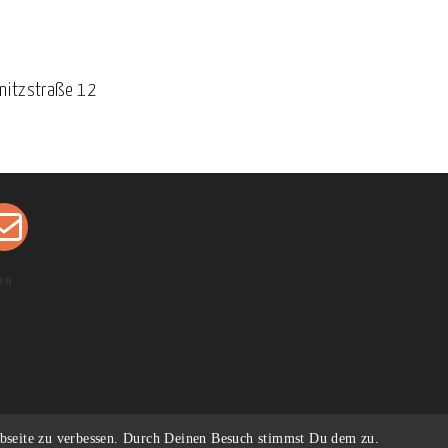
gnitzstraße 12
en
O
p
e
n
s
n
bseite zu verbessen. Durch Deinen Besuch stimmst Du dem zu.
Kein Mensch ist illegal
a