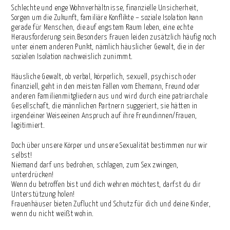
Schlechte und enge Wohnverhältnisse, finanzielle Unsicherheit,
Sorgen um die Zukunft, familiäre Konflikte – soziale Isolation kann
gerade für Menschen, die auf engstem Raum leben, eine echte
Herausforderung sein.Besonders Frauen leiden zusätzlich häufig noch
unter einem anderen Punkt, nämlich häuslicher Gewalt, die in der
sozialen Isolation nachweislich zunimmt.
Häusliche Gewalt, ob verbal, körperlich, sexuell, psychisch oder
finanziell, geht in den meisten Fällen vom Ehemann, Freund oder
anderen Familienmitgliedern aus und wird durch eine patriarchale
Gesellschaft, die männlichen Partnern suggeriert, sie hätten in
irgendeiner Weiseeinen Anspruch auf ihre Freundinnen/Frauen,
legitimiert.
Doch über unsere Körper und unsere Sexualität bestimmen nur wir
selbst!
Niemand darf uns bedrohen, schlagen, zum Sex zwingen,
unterdrücken!
Wenn du betroffen bist und dich wehren möchtest, darfst du dir
Unterstützung holen!
Frauenhäuser bieten Zuflucht und Schutz für dich und deine Kinder,
wenn du nicht weißt wohin.