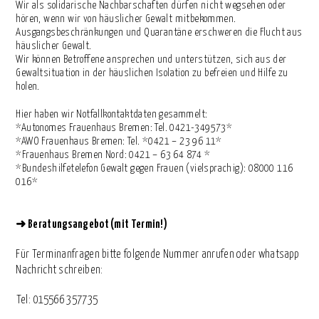
Wir als solidarische Nachbarschaften dürfen nicht wegsehen oder
hören, wenn wir von häuslicher Gewalt mitbekommen.
Ausgangsbeschränkungen und Quarantäne erschweren die Flucht aus
häuslicher Gewalt.
Wir können Betroffene ansprechen und unterstützen, sich aus der
Gewaltsituation in der häuslichen Isolation zu befreien und Hilfe zu
holen.
Hier haben wir Notfallkontaktdaten gesammelt:
*Autonomes Frauenhaus Bremen: Tel. 0421-349573*
*AWO Frauenhaus Bremen: Tel. *0421 – 23 96 11*
*Frauenhaus Bremen Nord: 0421 – 63 64 874 *
*Bundeshilfetelefon Gewalt gegen Frauen (vielsprachig): 08000 116
016*
➜
Beratungsangebot (mit Termin!)
Für Terminanfragen bitte folgende Nummer anrufen oder whatsapp
Nachricht schreiben:
⁨Tel: 015566 357735