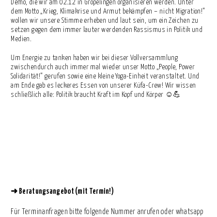
Demo, die wir am 02.12 in Gröpelingen organisieren werden. Unter
dem Motto „Krieg, Klimakrise und Armut bekämpfen – nicht Migration!“
wollen wir unsere Stimme erheben und laut sein, um ein Zeichen zu
setzen gegen dem immer lauter werdenden Rassismus in Politik und
Medien.
Um Energie zu tanken haben wir bei dieser Vollversammlung
zwischendurch auch immer mal wieder unser Motto „People, Power
Solidarität!“ gerufen sowie eine kleine Yoga-Einheit veranstaltet. Und
am Ende gab es leckeres Essen von unserer Küfa-Crew! Wir wissen
schließlich alle: Politik braucht Kraft im Kopf und Körper ☺️💪
➜
Beratungsangebot (mit Termin!)
Für Terminanfragen bitte folgende Nummer anrufen oder whatsapp