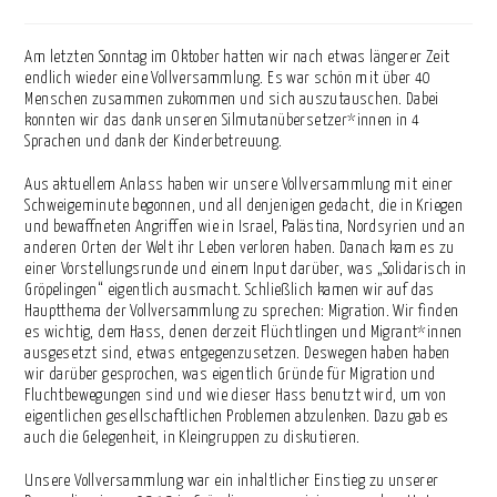
veröffentlicht:
Am letzten Sonntag im Oktober hatten wir nach etwas längerer Zeit
endlich wieder eine Vollversammlung. Es war schön mit über 40
Menschen zusammen zukommen und sich auszutauschen. Dabei
konnten wir das dank unseren Silmutanübersetzer*innen in 4
Sprachen und dank der Kinderbetreuung.
Aus aktuellem Anlass haben wir unsere Vollversammlung mit einer
Schweigeminute begonnen, und all denjenigen gedacht, die in Kriegen
und bewaffneten Angriffen wie in Israel, Palästina, Nordsyrien und an
anderen Orten der Welt ihr Leben verloren haben. Danach kam es zu
einer Vorstellungsrunde und einem Input darüber, was „Solidarisch in
Gröpelingen“ eigentlich ausmacht. Schließlich kamen wir auf das
Hauptthema der Vollversammlung zu sprechen: Migration. Wir finden
es wichtig, dem Hass, denen derzeit Flüchtlingen und Migrant*innen
ausgesetzt sind, etwas entgegenzusetzen. Deswegen haben haben
wir darüber gesprochen, was eigentlich Gründe für Migration und
Fluchtbewegungen sind und wie dieser Hass benutzt wird, um von
eigentlichen gesellschaftlichen Problemen abzulenken. Dazu gab es
auch die Gelegenheit, in Kleingruppen zu diskutieren.
Unsere Vollversammlung war ein inhaltlicher Einstieg zu unserer