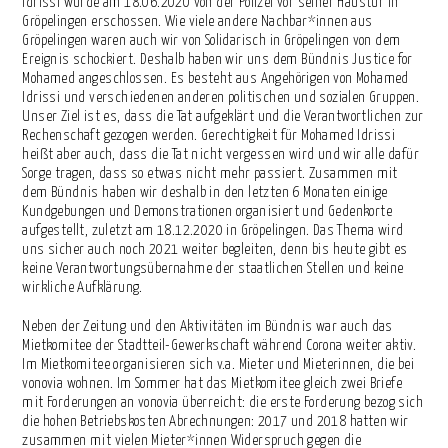
Idrissi wurde am 18.06.2020 von der Polizei vor seiner Haustür in
Gröpelingen erschossen. Wie viele andere Nachbar*innen aus
Gröpelingen waren auch wir von Solidarisch in Gröpelingen von dem
Ereignis schockiert. Deshalb haben wir uns dem Bündnis Justice for
Mohamed angeschlossen. Es besteht aus Angehörigen von Mohamed
Idrissi und verschiedenen anderen politischen und sozialen Gruppen.
Unser Ziel ist es, dass die Tat aufgeklärt und die Verantwortlichen zur
Rechenschaft gezogen werden. Gerechtigkeit für Mohamed Idrissi
heißt aber auch, dass die Tat nicht vergessen wird und wir alle dafür
Sorge tragen, dass so etwas nicht mehr passiert. Zusammen mit
dem Bündnis haben wir deshalb in den letzten 6 Monaten einige
Kundgebungen und Demonstrationen organisiert und Gedenkorte
aufgestellt, zuletzt am 18.12.2020 in Gröpelingen. Das Thema wird
uns sicher auch noch 2021 weiter begleiten, denn bis heute gibt es
keine Verantwortungsübernahme der staatlichen Stellen und keine
wirkliche Aufklärung.
Neben der Zeitung und den Aktivitäten im Bündnis war auch das
Mietkomitee der Stadtteil-Gewerkschaft während Corona weiter aktiv.
Im Mietkomitee organisieren sich v.a. Mieter und Mieterinnen, die bei
vonovia wohnen. Im Sommer hat das Mietkomitee gleich zwei Briefe
mit Forderungen an vonovia überreicht: die erste Forderung bezog sich
die hohen Betriebskosten Abrechnungen: 2017 und 2018 hatten wir
zusammen mit vielen Mieter*innen Widerspruch gegen die