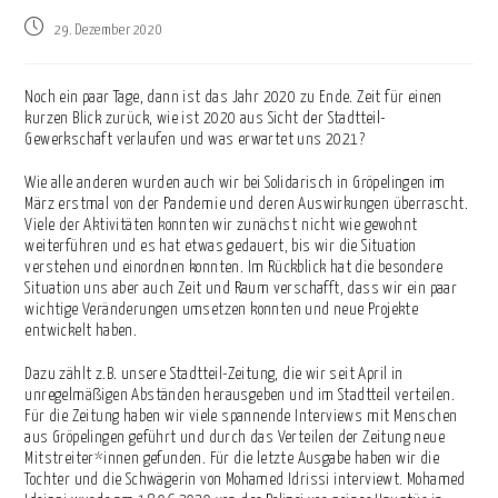
Beitrag
29. Dezember 2020
veröffentlicht:
Noch ein paar Tage, dann ist das Jahr 2020 zu Ende. Zeit für einen
kurzen Blick zurück, wie ist 2020 aus Sicht der Stadtteil-
Gewerkschaft verlaufen und was erwartet uns 2021?
Wie alle anderen wurden auch wir bei Solidarisch in Gröpelingen im
März erstmal von der Pandemie und deren Auswirkungen überrascht.
Viele der Aktivitäten konnten wir zunächst nicht wie gewohnt
weiterführen und es hat etwas gedauert, bis wir die Situation
verstehen und einordnen konnten. Im Rückblick hat die besondere
Situation uns aber auch Zeit und Raum verschafft, dass wir ein paar
wichtige Veränderungen umsetzen konnten und neue Projekte
entwickelt haben.
Dazu zählt z.B. unsere Stadtteil-Zeitung, die wir seit April in
unregelmäßigen Abständen herausgeben und im Stadtteil verteilen.
Für die Zeitung haben wir viele spannende Interviews mit Menschen
aus Gröpelingen geführt und durch das Verteilen der Zeitung neue
Mitstreiter*innen gefunden. Für die letzte Ausgabe haben wir die
Tochter und die Schwägerin von Mohamed Idrissi interviewt. Mohamed