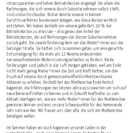
intransparenten und hohen Betriebskosten eingelegt. Vor allem die
Rechnungen, die sich vonovia durch Subunternehmen selbst stellt,
sind undurchschaubar. Bisher konnte vonovia in keinem
Gerichtsverfahren bundesweit belegen, wie diese Kosten wirklich
entstehen. Wir haben deshalb von vonovia gefordert, 50 % der
Betriebskosten zu erlassen – also genau den Anteil der
Betriebskosten, der auf Rechnungen von diesen Subunternehmen
zurück geht. Die zweite Forderung kam von den Mieter*innen aus der
Selsinger Straße. Sie hatten sich zusammen getan, um eine gerechte
Entschädigung für die mehr als 12 Monate andauernden
nervenaufreibenden Modernisierungsarbeiten zu fordern. Beide
Forderungen sind jedoch in der Luft hängen geblieben, weil am Ende
nicht mehr genug Mieter*innen die Zeit und Kraft hatten, um den
Druck auf vonovia durch gemeinsame öffentlichkeitswirksame
Aktionen zu erhöhen. Deshalb hat das Mietkomitee Ende Herbst
begonnen, die Erfahrungen der letzten Jahre auszuwerten um sich auf
neue Beine aufstellen zu können und in Zukunft kraftvoller zu sein.
Aktuell überlegen wir, wie wir mehr Mieter*innen für das Mietkomitee
gewinnen können und was unsere Schwerpunkte für das kommende
Jahr sein werden. Wir freuen uns über alle, die sich am Mietkomitee
beteiligen wollen.
Im Sommer haben wir auch begonnen unseren Laden in der