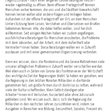
Liegnitzstraße – nach einer längeren Corona-bedingten Pause –
wieder regelmäßig zu öffnen. Beim offenen Freitagstreff können
Menschen vorbei kommen, die uns und die Stadtteil-Gewerkschaft
kennen lernen wollen oder andere Fragen und Anliegen haben.
Außerdem ist der offene Freitagstreff ein Ort, an dem Menschen
Unterstützung beim Lesen, Verstehen und Übersetzen von Briefen
bekommen können. Alle, die dabei helfen wollen, sind herzlich
willkommen. Seit einigen Wochen haben wir zudem angefangen,
ausführlichere Beratungen für Menschen anzubieten, die Probleme
mit dem Jobcenter, auf der Arbeit, mit dem Aufenthalt oder
Vermieter*innen haben. Diese Beratungen wollen wir in Zukunft
ausbauen und mit einer gemeinsamen Organisierung verbinden.
Denn wir wissen, dass die Pandemie und die Corona Maßnahmen viele
unserer alltäglichen Probleme in Zukunft weiter verschärfen werden.
Weil eben auch in Zeiten von Corona das Funktionieren der Wirtschaft
das wichtigste Ziel der Regierungen bleibt. So haben wir gesehen, wie
die Regierung in den letzten Monaten Milliarden in die Hände
genommen hat, um große Firmen durch die Krise zu retten, während
viele der Kulturschaffenden, Klein-Selbstständigen oder
Arbeiter*innen mit Verlusten, Kurzarbeit oder ohne Job zurück
geblieben sind. Wir wissen auch, dass sich die Regierung die
Milliarden in den nächsten Jahren zurückholen wird, indem sie
Ausgaben in Bereichen wie Bildung, Gesundheit, Soziales, Freizeit etc.