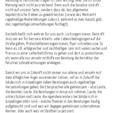
Beratung in rechtlichen Fragen ist sehr wichtig. Aber sie ist unser
Meinung nach nicht ausreichend. Denn auch die Gesetze sind oft
nicht auf unserer Seite, sondern dazu da, das allgemeine
kapitalistische Treiben zu gewährleisten (so wie das Mietrecht
regelmäßige Mieterhöhungen zulässt, während es kein Gesetz gibt,
das regelmäßige Lohnerhöhungen festlegt).
Deshalb heißt sich wehren für uns auch: sich organisieren. Denn oft
müssen wir für bessere Arbeits- oder Lebensbedingungen auf die
Straße gehen, Protestaktionen organisieren, Flyer schreiben usw. So
kann es z.B. erfolgreicher und nachhaltiger sein mit vielen Leuten und
Presse zu einer Leiharbeitsfirma zu gehen und dort zu protestieren,
als wenn alle nur einzeln mithilfe von Beratung die Korrektur der
falschen Lohnabrechnungen einklagen.
Damit wir uns in Zukunft nicht immer nur alleine und einzeln mit
dem alltäglichen Ärger auseinander setzen, soll es in Zukunft bei
Solidarisch in Gröpelingen neben Beratungen auch regelmäßige
Versammlungen geben. Dort besprechen alle gemeinsam – also Leute,
die beraten; Leute, die Beratungen in Anspruch nehmen, Leute, die
unterstützen und Leute, die irgendwie anders bei Solidarisch in
Gröpelingen aktiv sind – welche Themen in den Beratungen häufig
aufgetaucht sind und was wir dagegen gemeinsam unternehmen
können. Oder auch was im Stadtteil so passiert.