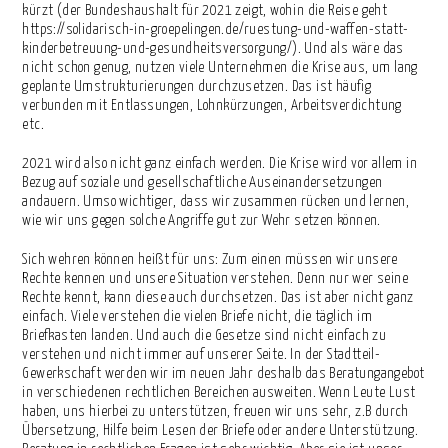
kürzt (der Bundeshaushalt für 2021 zeigt, wohin die Reise geht
https://solidarisch-in-groepelingen.de/ruestung-und-waffen-statt-
kinderbetreuung-und-gesundheitsversorgung/). Und als wäre das
nicht schon genug, nutzen viele Unternehmen die Krise aus, um lang
geplante Umstrukturierungen durchzusetzen. Das ist häufig
verbunden mit Entlassungen, Lohnkürzungen, Arbeitsverdichtung
etc.
2021 wird also nicht ganz einfach werden. Die Krise wird vor allem in
Bezug auf soziale und gesellschaftliche Auseinandersetzungen
andauern. Umso wichtiger, dass wir zusammen rücken und lernen,
wie wir uns gegen solche Angriffe gut zur Wehr setzen können.
Sich wehren können heißt für uns: Zum einen müssen wir unsere
Rechte kennen und unsere Situation verstehen. Denn nur wer seine
Rechte kennt, kann diese auch durchsetzen. Das ist aber nicht ganz
einfach. Viele verstehen die vielen Briefe nicht, die täglich im
Briefkasten landen. Und auch die Gesetze sind nicht einfach zu
verstehen und nicht immer auf unserer Seite. In der Stadtteil-
Gewerkschaft werden wir im neuen Jahr deshalb das Beratungangebot
in verschiedenen rechtlichen Bereichen ausweiten. Wenn Leute Lust
haben, uns hierbei zu unterstützen, freuen wir uns sehr, z.B durch
Übersetzung, Hilfe beim Lesen der Briefe oder andere Unterstützung.