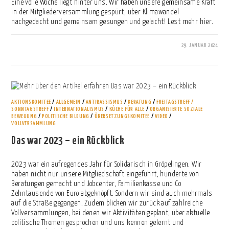
Eine volle Woche liegt hinter uns. Wir haben unsere gemeinsame Kraft
in der Mitgliederversammlung gespürt, über Klimawandel
nachgedacht und gemeinsam gesungen und gelacht! Lest mehr hier.
29. JANUAR 2024
0 KOMMENTARE
AKTIONSKOMITEE
/
ALLGEMEIN
/
ANTIRASSISMUS
/
BERATUNG
/
FREITAGSTREFF /
SONNTAGSTREFF
/
INTERNATIONALISMUS
/
KÜCHE FÜR ALLE
/
ORGANISIERTE SOZIALE
BEWEGUNG
/
POLITISCHE BILDUNG
/
ÜBERSETZUNGSKOMITEE
/
VIDEO
/
VOLLVERSAMMLUNG
Das war 2023 – ein Rückblick
2023 war ein aufregendes Jahr für Solidarisch in Gröpelingen. Wir
haben nicht nur unsere Mitgliedschaft eingeführt, hunderte von
Beratungen gemacht und Jobcenter, Familienkasse und Co
Zehntausende von Euro abgeknöpft. Sondern wir sind auch mehrmals
auf die Straße gegangen. Zudem blicken wir zurück auf zahlreiche
Vollversammlungen, bei denen wir Aktivitäten geplant, über aktuelle
politische Themen gesprochen und uns kennen gelernt und