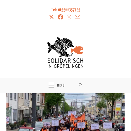
Tel: 015566357735
MENÜ