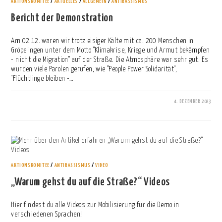
AKTIONSKOMITEE
/
AKTUELLES
/
ALLGEMEIN
/
ANTIRASSISMUS
Bericht der Demonstration
Am 02.12. waren wir trotz eisiger Kälte mit ca. 200 Menschen in
Gröpelingen unter dem Motto "Klimakrise, Kriege und Armut bekämpfen
- nicht die Migration" auf der Straße. Die Atmosphäre war sehr gut. Es
wurden viele Parolen gerufen, wie "People Power Solidarität",
"Flüchtlinge bleiben -…
4. DEZEMBER 2023
0 KOMMENTARE
AKTIONSKOMITEE
/
ANTIRASSISMUS
/
VIDEO
„Warum gehst du auf die Straße?“ Videos
Hier findest du alle Videos zur Mobilisierung für die Demo in
verschiedenen Sprachen!