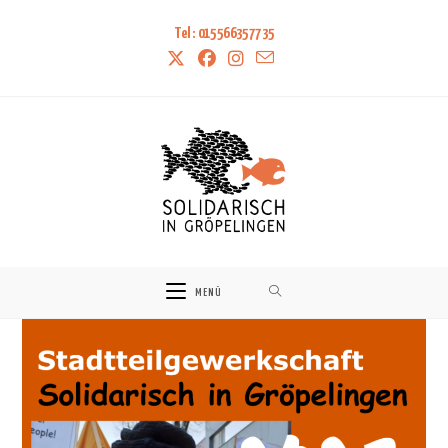
Tel: 015566357735
MENÜ