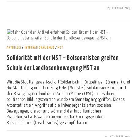
23. FEBRUAR 2023
0 KOMMENTARE
AKTUELLES
/
INTERNATIONALISMUS
/
MST
Solidarität mit der MST – Bolsonaristen greifen
Schule der Landlosenbewegung MST an
Wir, die Stadtteilgewerkschaft Solidarisch in Gröpelingen (Bremen) und
die Stadtteilorganisation Berg Fidel (Münster) solidarisieren uns mit
der Bewegung der landlosen Arbeiter*innen (MST). Eines ihrer
politischen BIldungszentren wurde am Samstag angegriffen. Dieses
Attentat ist ein Angriff auf die linken organisierten sozialen
Bewegungen, die vor und während der brasilianischen
Präsidentschaftswahlen an vorderster Front gegen den
Bolsonarismus (Faschismus) gekämpft haben.
15. NOVEMBER 2022