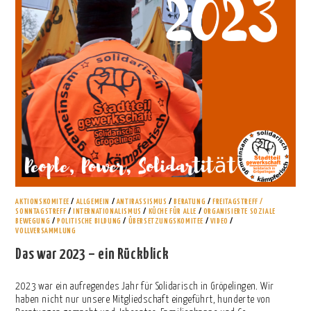
AKTIONSKOMITEE
/
ALLGEMEIN
/
ANTIRASSISMUS
/
BERATUNG
/
FREITAGSTREFF /
SONNTAGSTREFF
/
INTERNATIONALISMUS
/
KÜCHE FÜR ALLE
/
ORGANISIERTE SOZIALE
BEWEGUNG
/
POLITISCHE BILDUNG
/
ÜBERSETZUNGSKOMITEE
/
VIDEO
/
VOLLVERSAMMLUNG
Das war 2023 – ein Rückblick
2023 war ein aufregendes Jahr für Solidarisch in Gröpelingen. Wir
haben nicht nur unsere Mitgliedschaft eingeführt, hunderte von