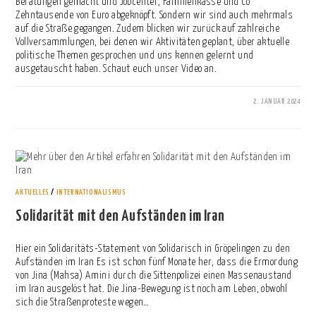
Beratungen gemacht und Jobcenter, Familienkasse und Co
Zehntausende von Euro abgeknöpft. Sondern wir sind auch mehrmals
auf die Straße gegangen. Zudem blicken wir zurück auf zahlreiche
Vollversammlungen, bei denen wir Aktivitäten geplant, über aktuelle
politische Themen gesprochen und uns kennen gelernt und
ausgetauscht haben. Schaut euch unser Video an.
2. JANUAR 2024
0 KOMMENTARE
AKTUELLES
/
INTERNATIONALISMUS
Solidarität mit den Aufständen im Iran
Hier ein Solidaritäts-Statement von Solidarisch in Gröpelingen zu den
Aufständen im Iran Es ist schon fünf Monate her, dass die Ermordung
von Jina (Mahsa) Amini durch die Sittenpolizei einen Massenaustand
im Iran ausgelöst hat. Die Jina-Bewegung ist noch am Leben, obwohl
sich die Straßenproteste wegen…