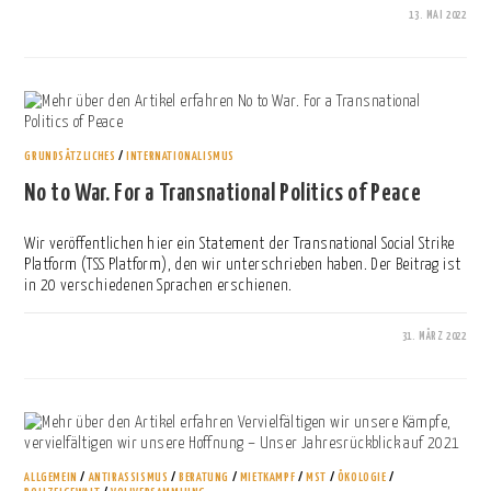
13. MAI 2022
0 KOMMENTARE
GRUNDSÄTZLICHES
/
INTERNATIONALISMUS
No to War. For a Transnational Politics of Peace
Wir veröffentlichen hier ein Statement der Transnational Social Strike
Platform (TSS Platform), den wir unterschrieben haben. Der Beitrag ist
in 20 verschiedenen Sprachen erschienen.
31. MÄRZ 2022
0 KOMMENTARE
ALLGEMEIN
/
ANTIRASSISMUS
/
BERATUNG
/
MIETKAMPF
/
MST
/
ÖKOLOGIE
/