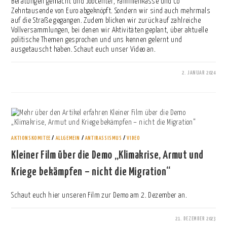
Beratungen gemacht und Jobcenter, Familienkasse und Co
Zehntausende von Euro abgeknöpft. Sondern wir sind auch mehrmals
auf die Straße gegangen. Zudem blicken wir zurück auf zahlreiche
Vollversammlungen, bei denen wir Aktivitäten geplant, über aktuelle
politische Themen gesprochen und uns kennen gelernt und
ausgetauscht haben. Schaut euch unser Video an.
2. JANUAR 2024
0 KOMMENTARE
AKTIONSKOMITEE
/
ALLGEMEIN
/
ANTIRASSISMUS
/
VIDEO
Kleiner Film über die Demo „Klimakrise, Armut und
Kriege bekämpfen – nicht die Migration“
Schaut euch hier unseren Film zur Demo am 2. Dezember an.
21. DEZEMBER 2023
0 KOMMENTARE