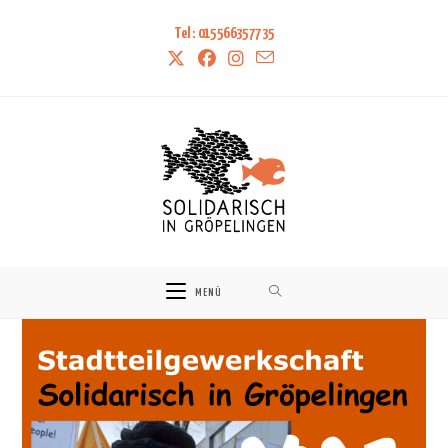
Tel: 015566357735
MENÜ