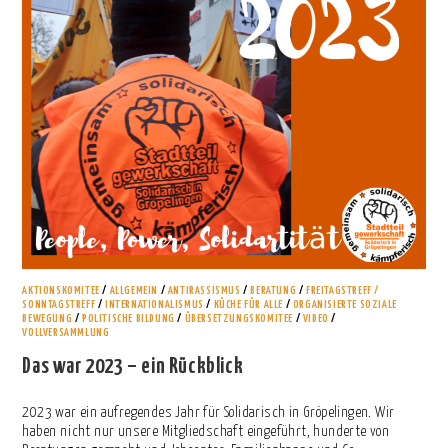
AKTIONSKOMITEE
/
ALLGEMEIN
/
ANTIRASSISMUS
/
BERATUNG
/
FREITAGSTREFF /
SONNTAGSTREFF
/
INTERNATIONALISMUS
/
KÜCHE FÜR ALLE
/
ORGANISIERTE SOZIALE
BEWEGUNG
/
POLITISCHE BILDUNG
/
ÜBERSETZUNGSKOMITEE
/
VIDEO
/
VOLLVERSAMMLUNG
Das war 2023 – ein Rückblick
2023 war ein aufregendes Jahr für Solidarisch in Gröpelingen. Wir
haben nicht nur unsere Mitgliedschaft eingeführt, hunderte von