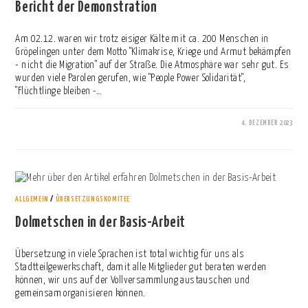
Bericht der Demonstration
Am 02.12. waren wir trotz eisiger Kälte mit ca. 200 Menschen in
Gröpelingen unter dem Motto "Klimakrise, Kriege und Armut bekämpfen
- nicht die Migration" auf der Straße. Die Atmosphäre war sehr gut. Es
wurden viele Parolen gerufen, wie "People Power Solidarität",
"Flüchtlinge bleiben -…
4. DEZEMBER 2023
0 KOMMENTARE
ALLGEMEIN
/
ÜBERSETZUNGSKOMITEE
Dolmetschen in der Basis-Arbeit
Übersetzung in viele Sprachen ist total wichtig für uns als
Stadtteilgewerkschaft, damit alle Mitglieder gut beraten werden
können, wir uns auf der Vollversammlung austauschen und
gemeinsam organisieren können.